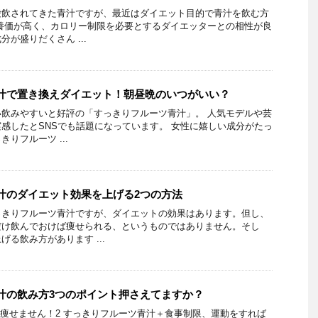
愛飲されてきた青汁ですが、最近はダイエット目的で青汁を飲む方
養価が高く、カロリー制限を必要とするダイエッターとの相性が良
が盛りだくさん ...
汁で置き換えダイエット！朝昼晩のいつがいい？
飲みやすいと好評の「すっきりフルーツ青汁」。 人気モデルや芸
感したとSNSでも話題になっています。 女性に嬉しい成分がたっ
りフルーツ ...
汁のダイエット効果を上げる2つの方法
っきりフルーツ青汁ですが、ダイエットの効果はあります。但し、
だけ飲んでおけば痩せられる、というものではありません。そし
る飲み方があります ...
汁の飲み方3つのポイント押さえてますか？
は痩せません！2 すっきりフルーツ青汁＋食事制限、運動をすれば